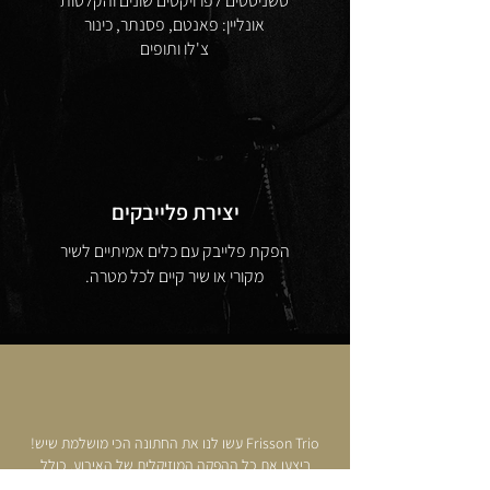
סשניסטים לפרויקטים שונים והקלטות
אונליין: פאנטם, פסנתר, כינור
צ'לו ותופים
יצירת פלייבקים
הפקת פלייבק עם כלים אמיתיים לשיר
מקורי או שיר קיים​ לכל מטרה.
הופעות
Frisson Trio עשו לנו את החתונה הכי מושלמת שיש!
ביצעו את כל ההפקה המוזיקלית של האירוע, כולל
הופעות קופה, ריטריטים, ליווי מוסיקלי
הקלטה שלנו שרים את שיר החופה(!), מוזיקה חיה